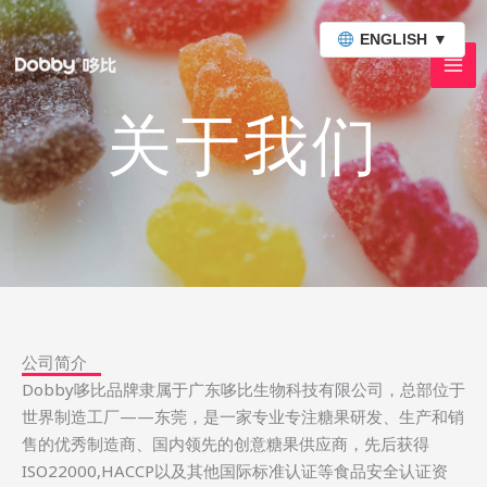
跳
至
ENGLISH
▼
内
容
关于我们
公司简介
Dobby哆比品牌隶属于广东哆比生物科技有限公司，总部位于
世界制造工厂——东莞，是一家专业专注糖果研发、生产和销
售的优秀制造商、国内领先的创意糖果供应商，先后获得
ISO22000,HACCP以及其他国际标准认证等食品安全认证资