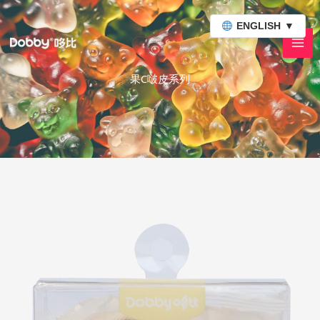
跳
至
ENGLISH
▼
内
容
果C啵皮系列